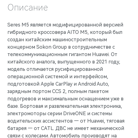
Описание
AITO
Seres М5 является модифицированной версией
гибридного кроссовера AITO M5, который был
создан китайским машиностроительным
концерном Sokon Group в сотрудничестве с
телекоммуникационным гигантом Huawei. От
китайского аналога, выпущенного в 2021 году,
модель отличается русифицированной
операционной системой и интерфейсом,
подготовкой Apple CarPlay и Android Auto,
зарядным портом CCS 2, полным пакетом
подогревов и максимальным оснащением уже в
базе. Бортовая и развлекательная электроника,
электромоторы серии DriveONE и системы
M5
водительских ассистентов — от Huawei, тяговая
Стильный спортивный кроссовер
батарея — от CATL. ДВС не имеет механической
связи с колесами. Автомобиль производят на