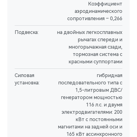
Коэффициент
аэродинамического
сопротивления – 0,266
Подвеска:
на двойных легкосплавных
рычагах спереди и
многорычажная сзади,
тормозная система с
M9
Флагманский интеллектуальный кроссовер
красными суппортами
Скоро в продаже
Силовая
гибридная
установка:
последовательного типа с
1,5-литровым ДВС/
генератором мощностью
116 л.с. и двумя
электродвигателями: 200
кВт с постоянными
магнитами на задней оси и
165 кВт ассинхронного