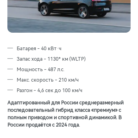
Гарантия
Новости компании
M5
Стильный спортивный кроссовер
Руководства по эксплуатации
СМИ о нас
от 5 800 000 ₽
Блогеры о нас
АКСЕССУАРЫ
Коллекция
ПАРТНЕРЫ
Батарея - 40 кВт·ч
Технические аксессуары
МТС
Запас хода - 1130* км (WLTP)
Колеса в сборе
PlayAuto
Мощность - 487 л.с.
Телематические системы
Макс. скорость - 210 км/ч
Системы зарядки
Разгон - 4,6 сек до 100 км/ч
Адаптированный для России среднеразмерный
последовательный гибрид класса «премиум» с
полным приводом и спортивной динамикой. В
M7
Представительский кроссовер
России продаётся с 2024 года.
от 6 090 000 ₽