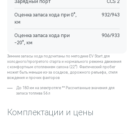
Зарядный порт
CCS 2
Оценка запаса хода при 0°,
932/943
км
Оценка запаса хода при
906/933
-20°, км
Зимние запасы хода подсчитаны по методике EV Start для
холодного/прогретого старта и нормального режима движения
с комфортным отоплением салона (22°). Фактический пробег
может быть меньше из-за осадков, дорожного рельефа, стиля
вождения и прочих факторов
До 180 км на электротяге ** Рассчитанные значения для
запаса топлива 56 л
Комплектации и цены