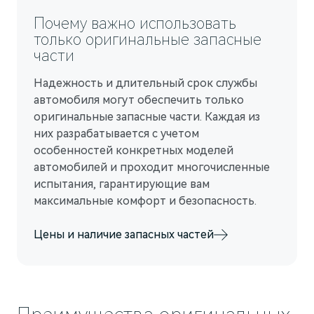
Гарантия
Новости компании
Почему важно использовать
M5
Стильный спортивный кроссовер
Руководства по эксплуатации
СМИ о нас
только оригинальные запасные
от 5 800 000 ₽
части
Блогеры о нас
АКСЕССУАРЫ
Надежность и длительный срок службы
Коллекция
ПАРТНЕРЫ
автомобиля могут обеспечить только
оригинальные запасные части. Каждая из
Технические аксессуары
МТС
них разрабатывается с учетом
Колеса в сборе
PlayAuto
особенностей конкретных моделей
автомобилей и проходит многочисленные
Телематические системы
испытания, гарантирующие вам
Системы зарядки
максимальные комфорт и безопасность.
Цены и наличие запасных частей
M7
Представительский кроссовер
от 6 090 000 ₽