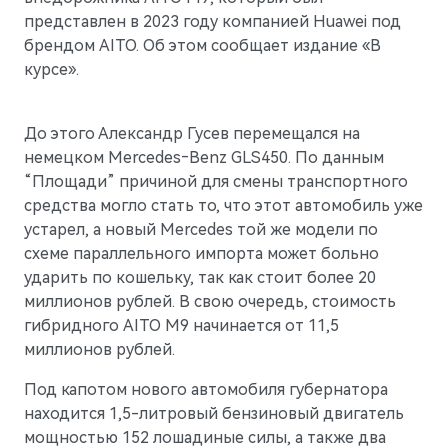
Гарантия
Новости компании
представлен в 2023 году компанией Huawei под
M5
Стильный спортивный кроссовер
Руководства по эксплуатации
СМИ о нас
брендом AITO. Об этом сообщает издание «В
от 5 800 000 ₽
курсе».
Блогеры о нас
АКСЕССУАРЫ
Коллекция
ПАРТНЕРЫ
До этого Александр Гусев перемещался на
немецком Mercedes‑Benz GLS450. По данным
Технические аксессуары
МТС
“Площади” причиной для смены транспортного
Колеса в сборе
PlayAuto
средства могло стать то, что этот автомобиль уже
устарел, а новый Mercedes той же модели по
Телематические системы
схеме параллельного импорта может больно
ударить по кошельку, так как стоит более 20
Системы зарядки
миллионов рублей. В свою очередь, стоимость
гибридного AITO M9 начинается от 11,5
миллионов рублей.
Под капотом нового автомобиля губернатора
M7
Представительский кроссовер
находится 1,5-литровый бензиновый двигатель
от 6 090 000 ₽
мощностью 152 лошадиные силы, а также два