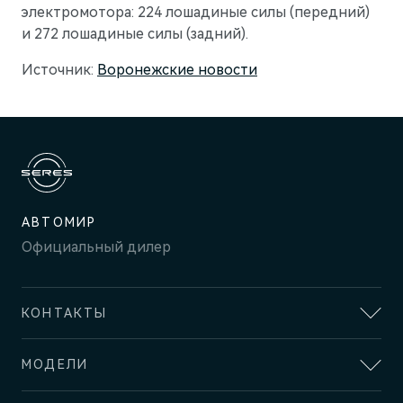
электромотора: 224 лошадиные силы (передний)
и 272 лошадиные силы (задний).
AITO
Источник:
Воронежские новости
АВТОМИР
Официальный дилер
КОНТАКТЫ
M5
Автомир Озерная
Стильный спортивный кроссовер
МОДЕЛИ
Москва, ул. Озерная, дом 44 А