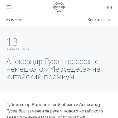
Контакты
АВТОМИР
Покупателям
Владельцам
Модели
Бренд
13
SERES
ВЫБОР И ПОКУПКА
СЕРВИС
О БРЕНДЕ
ЯНВАРЯ 2025
Спецпредложения
Официальный сервис
AITO SERES
Александр Гусев пересел с
Записаться на тест-драйв
Техническое обслуживание
О дилерском центре
немецкого «Мерседеса» на
китайский премиум
Запасные части
Контакты
ФИНАНСЫ И УСЛУГИ
Записаться на сервис
Реквизиты
Финансовые услуги
Корпоративным клиентам
ПОДДЕРЖКА
СОБЫТИЯ
Губернатор Воронежской области Александр
Помощь на дороге
Новости дилерского центра
Гусев был замечен за рулём нового китайского
внедорожника AITO M9, который был