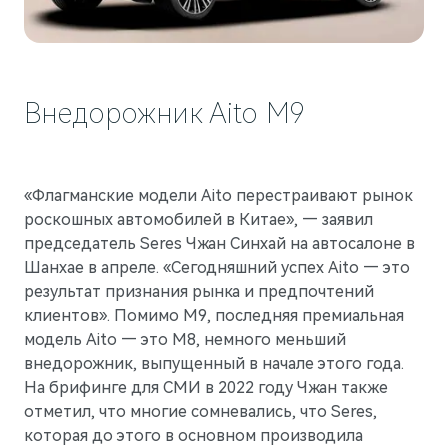
Внедорожник Aito M9
M9
«Флагманские модели Aito перестраивают рынок
Флагманский интеллектуальный кроссовер
роскошных автомобилей в Китае», — заявил
Скоро в продаже
председатель Seres Чжан Синхай на автосалоне в
Шанхае в апреле. «Сегодняшний успех Aito — это
результат признания рынка и предпочтений
клиентов». Помимо M9, последняя премиальная
модель Aito — это M8, немного меньший
внедорожник, выпущенный в начале этого года.
На брифинге для СМИ в 2022 году Чжан также
отметил, что многие сомневались, что Seres,
которая до этого в основном производила