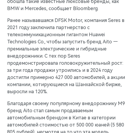
обошла такие известные люксовые бренды, как
BMW и Mercedes, сообщает Bloomberg.
AITO
Ранее называвшаяся DFSK Motor, компания Seres в
2021 году заключила партнерство с
телекоммуникационным гигантом Huawei
Technologies Co., чтобы запустить бренд Aito —
премиальные электрические и гибридные
внедорожники. С тех пор Seres
продемонстрировала головокружительный рост:
за три года продажи утроились и в 2024 году
достигли примерно 427 000 автомобилей, а акции
компании, котирующиеся на Шанхайской бирже,
выросли на 120%.
Благодаря своему популярному внедорожнику M9
бренд Aito стал самым продаваемым
M5
автомобильным брендом в Китае в категории
Стильный спортивный кроссовер
автомобилей стоимостью от 500 000 юаней (5 580
805 рублей), несмотря на то что эта модель