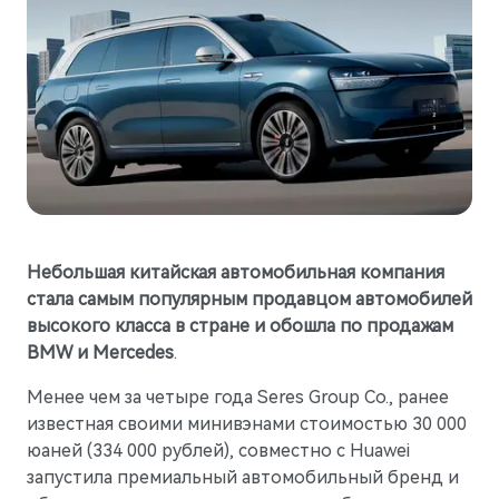
Гарантия
Новости компании
M5
Стильный спортивный кроссовер
Руководства по эксплуатации
СМИ о нас
от 5 800 000 ₽
Блогеры о нас
АКСЕССУАРЫ
Коллекция
ПАРТНЕРЫ
Технические аксессуары
МТС
Колеса в сборе
PlayAuto
Телематические системы
Небольшая китайская автомобильная компания
стала самым популярным продавцом автомобилей
Системы зарядки
высокого класса в стране и обошла по продажам
BMW и Mercedes
.
Менее чем за четыре года Seres Group Co., ранее
известная своими минивэнами стоимостью 30 000
M7
Представительский кроссовер
юаней (334 000 рублей), совместно с Huawei
от 6 090 000 ₽
запустила премиальный автомобильный бренд и