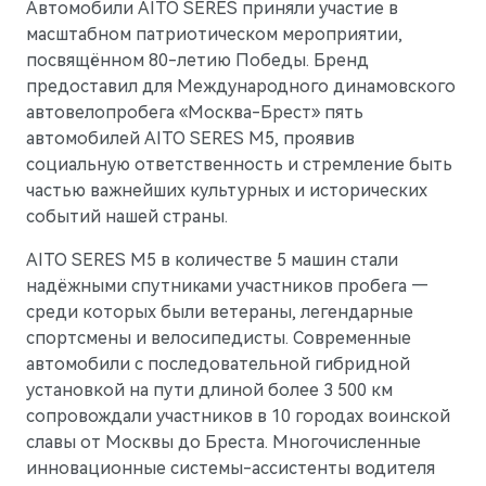
Гарантия
Новости компании
Автомобили AITO SERES приняли участие в
масштабном патриотическом мероприятии,
M5
Стильный спортивный кроссовер
Руководства по эксплуатации
СМИ о нас
посвящённом 80-летию Победы. Бренд
от 5 800 000 ₽
предоставил для Международного динамовского
Блогеры о нас
АКСЕССУАРЫ
автовелопробега «Москва-Брест» пять
автомобилей AITO SERES M5, проявив
Коллекция
ПАРТНЕРЫ
социальную ответственность и стремление быть
Технические аксессуары
МТС
частью важнейших культурных и исторических
событий нашей страны.
Колеса в сборе
PlayAuto
AITO SERES M5 в количестве 5 машин стали
Телематические системы
надёжными спутниками участников пробега —
Системы зарядки
среди которых были ветераны, легендарные
спортсмены и велосипедисты. Современные
автомобили с последовательной гибридной
установкой на пути длиной более 3 500 км
сопровождали участников в 10 городах воинской
M7
Представительский кроссовер
славы от Москвы до Бреста. Многочисленные
от 6 090 000 ₽
инновационные системы-ассистенты водителя