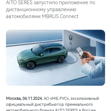
Гарантия
Новости компании
AITO SERES запустило приложение по
M5
дистанционному управлению
Стильный спортивный кроссовер
Руководства по эксплуатации
СМИ о нас
от 5 800 000 ₽
автомобилями MBRUS Connect
Блогеры о нас
АКСЕССУАРЫ
Коллекция
ПАРТНЕРЫ
Технические аксессуары
МТС
Колеса в сборе
PlayAuto
Телематические системы
Системы зарядки
M7
Представительский кроссовер
Москва, 06.11.2024.
АО «МБ РУС», эксклюзивный
от 6 090 000 ₽
официальный дистрибьютор премиального
автомобильного бренда AITO SERES в России,