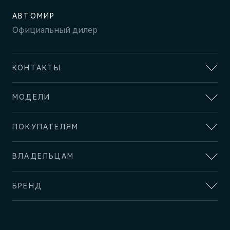
АВТОМИР
Официальный дилер
КОНТАКТЫ
Автомир Озерная
МОДЕЛИ
Москва, ул. Озерная, дом 44 А
SERES
ПОКУПАТЕЛЯМ
ОТДЕЛ ПРОДАЖ
SERES M5
+7 (495) 153-14-72
SERES M7
ВЫБОР И ПОКУПКА
ВЛАДЕЛЬЦАМ
Спецпредложения
ОТДЕЛ СЕРВИСА
AITO
+7 (495) 153-14-72
Записаться на тест-драйв
СЕРВИС
AITO M5
БРЕНД
Официальный сервис
AITO M7
ФИНАНСЫ И УСЛУГИ
Техническое обслуживание
О БРЕНДЕ
Финансовые услуги
Автомир Ярославка
AITO M9
AITO SERES
Запасные части
Корпоративным клиентам