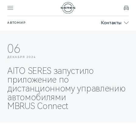
Контакты
АВТОМИР
Покупателям
Владельцам
Модели
Бренд
06
SERES
ВЫБОР И ПОКУПКА
СЕРВИС
О БРЕНДЕ
ДЕКАБРЯ 2024
Спецпредложения
Официальный сервис
AITO SERES
AITO SERES запустило
Записаться на тест-драйв
Техническое обслуживание
О дилерском центре
приложение по
дистанционному управлению
Запасные части
Контакты
ФИНАНСЫ И УСЛУГИ
автомобилями
Записаться на сервис
Реквизиты
Финансовые услуги
MBRUS Connect
Корпоративным клиентам
ПОДДЕРЖКА
СОБЫТИЯ
Помощь на дороге
Новости дилерского центра