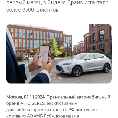
Гарантия
Новости компании
первый месяц в Яндекс Драйв испытало
более 3500 клиентов
Руководства по эксплуатации
СМИ о нас
M5
Стильный спортивный кроссовер
Блогеры о нас
от 5 800 000 ₽
АКСЕССУАРЫ
Коллекция
ПАРТНЕРЫ
Технические аксессуары
МТС
Колеса в сборе
PlayAuto
Телематические системы
Системы зарядки
Москва, 01.11.2024.
Премиальный автомобильный
бренд AITO SERES, эксклюзивным
дистрибьютором которого в РФ выступает
компания АО «МБ РУС», входящая в
Представительский кроссовер