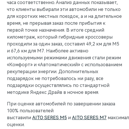
часа соответственно. Анализ данных показывает,
M5
Стильный спортивный кроссовер
что клиенты выбирали эти автомобили не только
для коротких местных поездок, а и на длительное
время, не прерывая заказ после прибытия к
первой точке назначения. В итоге средний
километраж, который гибридные кроссоверы
проходили за один заказ, составил 49,2 км для М5
и 67,6 км для М7. Наиболее активно
используемыми режимами движения стали режим
«Комфорт» и «Автоматический» с использованием
рекуперации энергии. Дополнительных
подзарядок не потребовалось ни разу, все
подзарядки осуществлялись по стандартной
методике Яндекс Драйв в ночное время.
При оценке автомобилей по завершении заказа
100% пользователей
M7
выставили
AITO SERES M5
и
AITO SERES M7
максима
Представительский кроссовер
оценки.