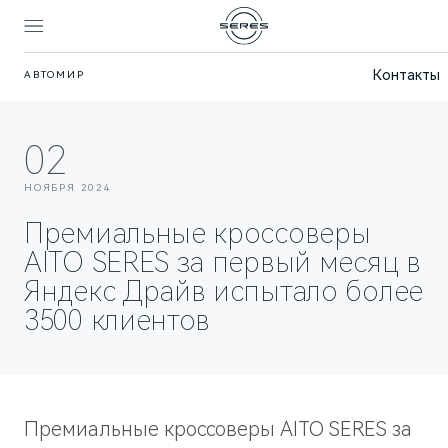
Контакты
АВТОМИР
Покупател
Владельц
Моде
Бре
02
SERES
ВЫБОР И ПОКУПКА
СЕРВИС
О БРЕНДЕ
НОЯБРЯ 2024
Спецпредложения
Официальный сервис
AITO SERES
Премиальные кроссоверы
Записаться на тест-драйв
Техническое обслуживание
О дилерском центре
AITO SERES за первый месяц в
Яндекс Драйв испытало более
Запасные части
Контакты
ФИНАНСЫ И УСЛУГИ
3500 клиентов
Записаться на сервис
Реквизиты
Финансовые услуги
Корпоративным клиентам
ПОДДЕРЖКА
СОБЫТИЯ
Помощь на дороге
Новости дилерского центра
Премиальные кроссоверы AITO SERES за