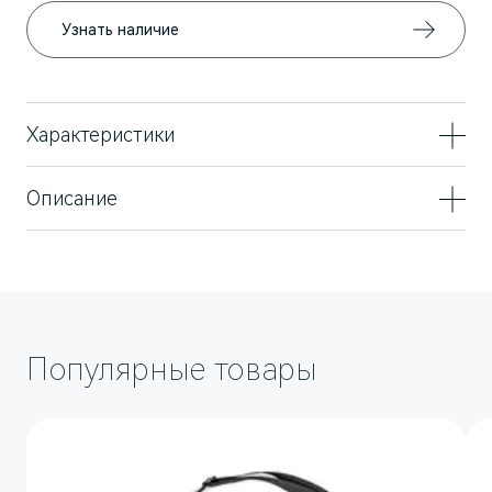
Узнать наличие
AITO
Характеристики
Размер
255/45 R20 105T XL
Описание
Зимнее колесо в сборе для автомобилей AITO
SERES M5. Диск черный пятиспицевый.
Шипованная шина: Ikon Autograph Ice 9 SUV.
Направление вращения колеса: левое
Популярные товары
M5
Стильный спортивный кроссовер